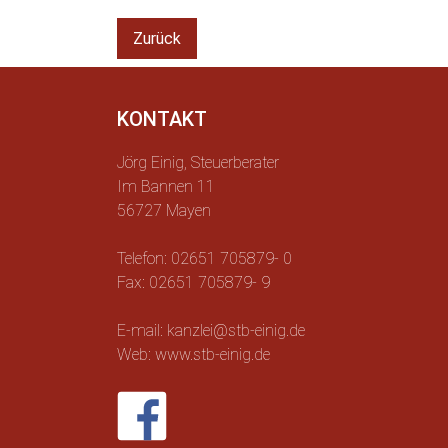
Zurück
KONTAKT
Jörg Einig, Steuerberater
Im Bannen 11
56727 Mayen
Telefon: 02651 705879- 0
Fax: 02651 705879- 9
E-mail: kanzlei@stb-einig.de
Web: www.stb-einig.de