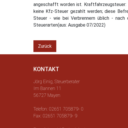
angeschafft worden ist. Kraftfahrzeugsteuer:
keine Kfz-Steuer gezahlt werden; diese Befrei
Steuer - wie bei Verbrennern üblich - nach
Steuerarten(aus: Ausgabe 07/2022)
Zurück
KONTAKT
Jörg Einig, Steuerberater
Im Bannen 11
56727 Mayen
Telefon: 02651 705879- 0
Fax: 02651 705879- 9