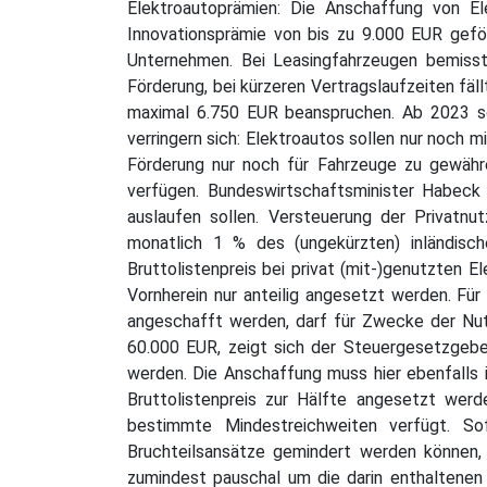
Elektroautoprämien: Die Anschaffung von E
Innovationsprämie von bis zu 9.000 EUR gefö
Unternehmen. Bei Leasingfahrzeugen bemisst
Förderung, bei kürzeren Vertragslaufzeiten fäl
maximal 6.750 EUR beanspruchen. Ab 2023 sol
verringern sich: Elektroautos sollen nur noch
Förderung nur noch für Fahrzeuge zu gewähre
verfügen. Bundeswirtschaftsminister Habeck
auslaufen sollen. Versteuerung der Privatn
monatlich 1 % des (ungekürzten) inländisch
Bruttolistenpreis bei privat (mit-)genutzten
Vornherein nur anteilig angesetzt werden. Für
angeschafft werden, darf für Zwecke der Nutz
60.000 EUR, zeigt sich der Steuergesetzgeber
werden. Die Anschaffung muss hier ebenfalls i
Bruttolistenpreis zur Hälfte angesetzt wer
bestimmte Mindestreichweiten verfügt. Sof
Bruchteilsansätze gemindert werden können, g
zumindest pauschal um die darin enthaltenen