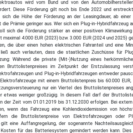
lektroautos wird vom Bund und von den Automobilherstelle
rdert. Diese Förderung gilt noch bis Ende 2022 und erstreckt
 sich die Höhe der Förderung an der Leasingdauer, ab einer 
lt die Prämie geringer aus. Wer sich ein Plug-in-Hybridfahrzeug 
l sich die Förderung stärker an einer positiven Klimawirkung
 mit maximal 4.000 EUR (2023) bzw. 3.000 EUR (2024 und 2025) ge
n, die über einen hohen elektrischen Fahranteil und eine Min
 ließ auch verlauten, dass die staatlichen Zuschüsse für Pl
utzung: Während die private (Mit-)Nutzung eines herkömmlich
en Bruttolistenpreises im Zeitpunkt der Erstzulassung ve
 Elektrofahrzeugen und Plug-in-Hybridfahrzeugen entweder paus
 Elektrofahrzeuge mit einem Bruttolistenpreis bis 60.000 EUR,
ungsversteuerung nur ein Viertel des Bruttolistenpreises ang
 etwas weniger großzügig. In diesem Fall darf der Bruttolist
n der Zeit vom 01.01.2019 bis 31.12.2030 erfolgen. Bei exter
den, wenn das Fahrzeug eine Kohlendioxidemission von höc
ern die Bruttolistenpreise von Elektrofahrzeugen oder Pl
ilt eine Auffangregelung, der sogenannte Nachteilsausgleich.
 Kosten für das Batteriesystem gemindert werden kann. Dies 