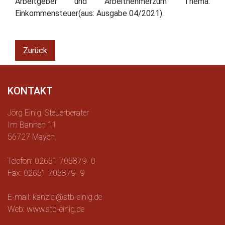
Arbeitgeber und Arbeitnehmerzum Thema:
Einkommensteuer(aus: Ausgabe 04/2021)
Zurück
KONTAKT
Jörg Einig, Steuerberater
Im Bannen 11
56727 Mayen
Telefon: 02651 705879- 0
Fax: 02651 705879- 9
E-mail: kanzlei@stb-einig.de
Web: www.stb-einig.de