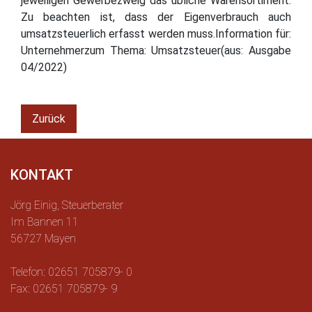
jeweiligen Gewerbezweig das übliche Warensortiment.
Zu beachten ist, dass der Eigenverbrauch auch
umsatzsteuerlich erfasst werden muss.Information für:
Unternehmerzum Thema: Umsatzsteuer(aus: Ausgabe
04/2022)
Zurück
KONTAKT
Jörg Einig, Steuerberater
Im Bannen 11
56727 Mayen
Telefon: 02651 705879- 0
Fax: 02651 705879- 9