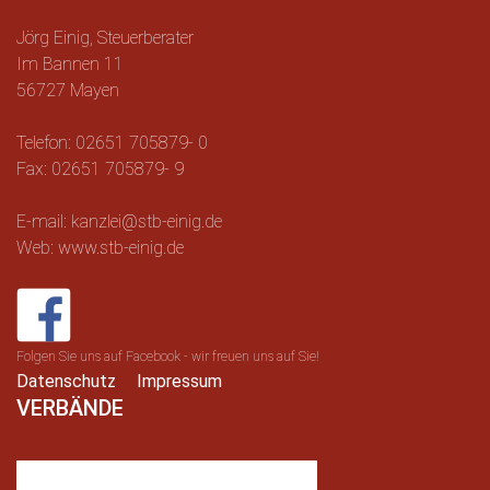
Jörg Einig, Steuerberater
Im Bannen 11
56727 Mayen
Telefon: 02651 705879- 0
Fax: 02651 705879- 9
E-mail: kanzlei@stb-einig.de
Web: www.stb-einig.de
Folgen Sie uns auf Facebook - wir freuen uns auf Sie!
Datenschutz
Impressum
VERBÄNDE