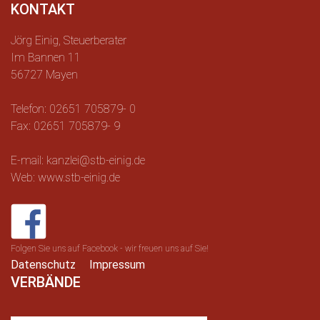
KONTAKT
Jörg Einig, Steuerberater
Im Bannen 11
56727 Mayen
Telefon: 02651 705879- 0
Fax: 02651 705879- 9
E-mail: kanzlei@stb-einig.de
Web: www.stb-einig.de
Folgen Sie uns auf Facebook - wir freuen uns auf Sie!
Datenschutz
Impressum
VERBÄNDE