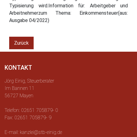
Typisierung wird.Information für: Arbeitgeber und
Arbeitnehmerzum Thema: Einkommensteuer(aus:
Ausgabe 04/2022)
Zurück
KONTAKT
Jörg Einig, Steuerberater
Im Bannen 11
56727 Mayen
Telefon: 02651 705879- 0
Fax: 02651 705879- 9
E-mail: kanzlei@stb-einig.de