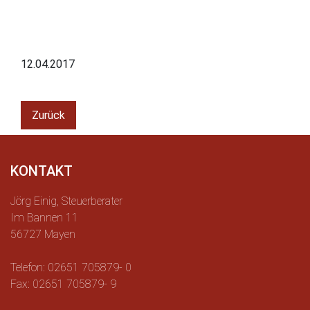
12.04.2017
Zurück
KONTAKT
Jörg Einig, Steuerberater
Im Bannen 11
56727 Mayen
Telefon: 02651 705879- 0
Fax: 02651 705879- 9