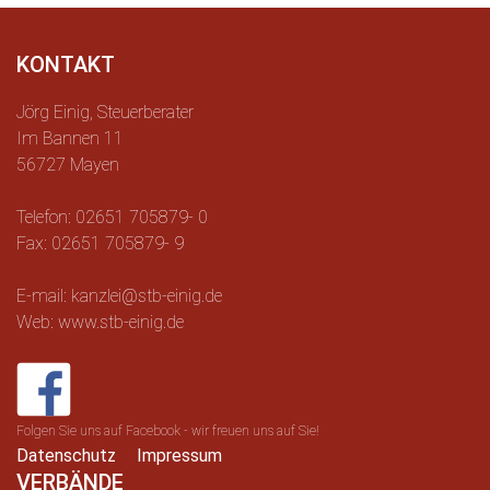
KONTAKT
Jörg Einig, Steuerberater
Im Bannen 11
56727 Mayen
Telefon: 02651 705879- 0
Fax: 02651 705879- 9
E-mail: kanzlei@stb-einig.de
Web: www.stb-einig.de
Folgen Sie uns auf Facebook - wir freuen uns auf Sie!
Datenschutz
Impressum
VERBÄNDE