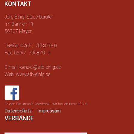
KONTAKT
Jörg Einig, Steuerberater
Im Bannen 11
56727 Mayen
Telefon: 02651 705879- 0
Fax: 02651 705879- 9
E-mail: kanzlei@stb-einig.de
Web: www.stb-einig.de
Folgen Sie uns auf Facebook - wir freuen uns auf Sie!
Datenschutz
Impressum
VERBÄNDE