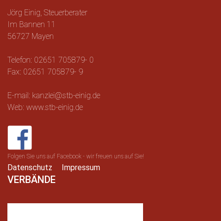
Jörg Einig, Steuerberater
Im Bannen 11
56727 Mayen
Telefon: 02651 705879- 0
Fax: 02651 705879- 9
E-mail: kanzlei@stb-einig.de
Web: www.stb-einig.de
Folgen Sie uns auf Facebook - wir freuen uns auf Sie!
Datenschutz
Impressum
VERBÄNDE