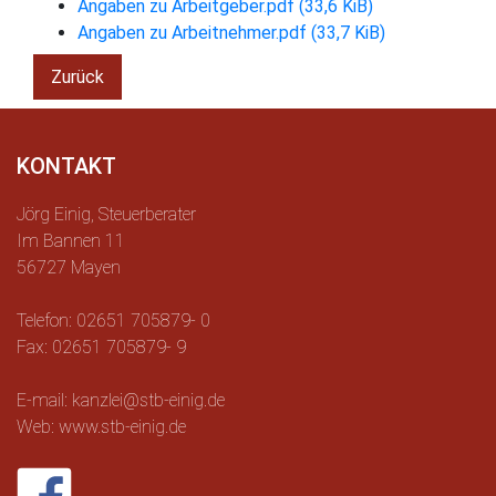
Angaben zu Arbeitgeber.pdf
(33,6 KiB)
Angaben zu Arbeitnehmer.pdf
(33,7 KiB)
Zurück
KONTAKT
Jörg Einig, Steuerberater
Im Bannen 11
56727 Mayen
Telefon: 02651 705879- 0
Fax: 02651 705879- 9
E-mail: kanzlei@stb-einig.de
Web: www.stb-einig.de