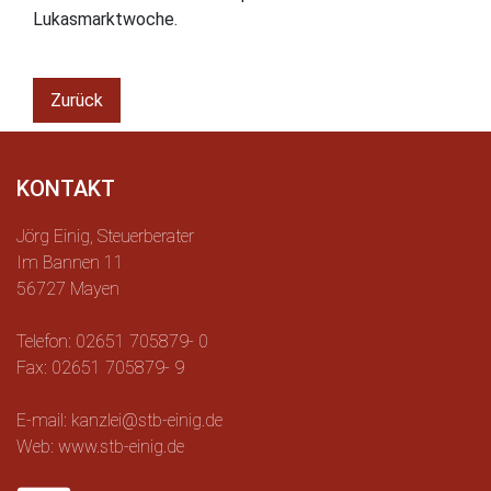
Lukasmarktwoche.
Zurück
KONTAKT
Jörg Einig, Steuerberater
Im Bannen 11
56727 Mayen
Telefon: 02651 705879- 0
Fax: 02651 705879- 9
E-mail: kanzlei@stb-einig.de
Web: www.stb-einig.de