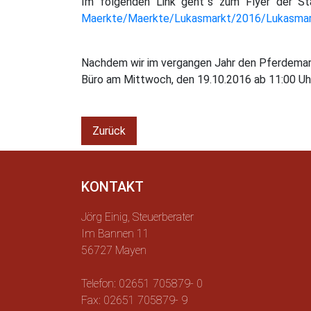
Im folgenden Link geht´s zum Flyer der S
Maerkte/Maerkte/Lukasmarkt/2016/Lukasmar
Nachdem wir im vergangen Jahr den Pferdemark
Büro am Mittwoch, den 19.10.2016 ab 11:00 Uh
Zurück
KONTAKT
Jörg Einig, Steuerberater
Im Bannen 11
56727 Mayen
Telefon: 02651 705879- 0
Fax: 02651 705879- 9