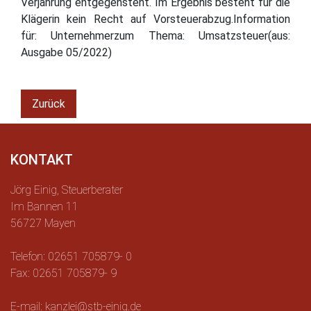
Verjährung entgegensteht. Im Ergebnis besteht für die
Klägerin kein Recht auf Vorsteuerabzug.Information
für: Unternehmerzum Thema: Umsatzsteuer(aus:
Ausgabe 05/2022)
Zurück
KONTAKT
Jörg Einig, Steuerberater
Im Bannen 11
56727 Mayen
Telefon: 02651 705879- 0
Fax: 02651 705879- 9
E-mail: kanzlei@stb-einig.de