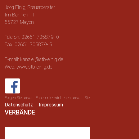
Jörg Einig, Steuerberater
Im Bannen 11
56727 Mayen
Telefon: 02651 705879- 0
Fax: 02651 705879- 9
E-mail: kanzlei@stb-einig.de
Web: www.stb-einig.de
Folgen Sie uns auf Facebook - wir freuen uns auf Sie!
Datenschutz
Impressum
VERBÄNDE