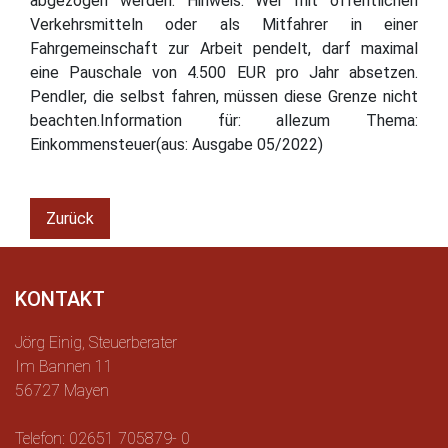
abgezogen werden. Hinweis: Wer mit öffentlichen
Verkehrsmitteln oder als Mitfahrer in einer
Fahrgemeinschaft zur Arbeit pendelt, darf maximal
eine Pauschale von 4.500 EUR pro Jahr absetzen.
Pendler, die selbst fahren, müssen diese Grenze nicht
beachten.Information für: allezum Thema:
Einkommensteuer(aus: Ausgabe 05/2022)
Zurück
KONTAKT
Jörg Einig, Steuerberater
Im Bannen 11
56727 Mayen
Telefon: 02651 705879- 0