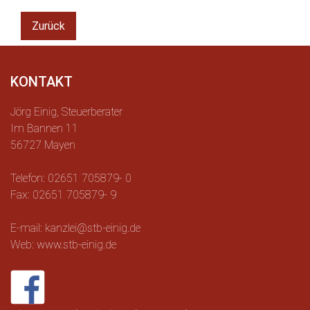
Zurück
KONTAKT
Jörg Einig, Steuerberater
Im Bannen 11
56727 Mayen
Telefon: 02651 705879- 0
Fax: 02651 705879- 9
E-mail: kanzlei@stb-einig.de
Web: www.stb-einig.de