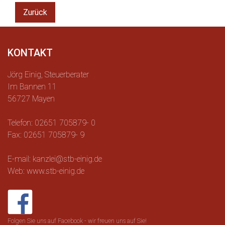
Zurück
KONTAKT
Jörg Einig, Steuerberater
Im Bannen 11
56727 Mayen
Telefon: 02651 705879- 0
Fax: 02651 705879- 9
E-mail: kanzlei@stb-einig.de
Web: www.stb-einig.de
Folgen Sie uns auf Facebook - wir freuen uns auf Sie!