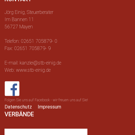
Jörg Einig, Steuerberater
Im Bannen 11
56727 Mayen
Telefon: 02651 705879- 0
Fax: 02651 705879- 9
E-mail: kanzlei@stb-einig.de
Web: www.stb-einig.de
Folgen Sie uns auf Facebook - wir freuen uns auf Sie!
Datenschutz
Impressum
VERBÄNDE