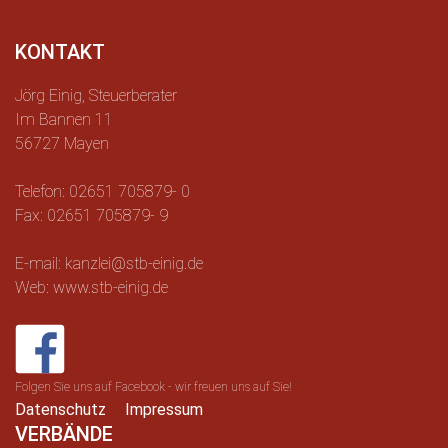
KONTAKT
Jörg Einig, Steuerberater
Im Bannen 11
56727 Mayen
Telefon: 02651 705879- 0
Fax: 02651 705879- 9
E-mail: kanzlei@stb-einig.de
Web: www.stb-einig.de
Folgen Sie uns auf Facebook - wir freuen uns auf Sie!
Datenschutz
Impressum
VERBÄNDE