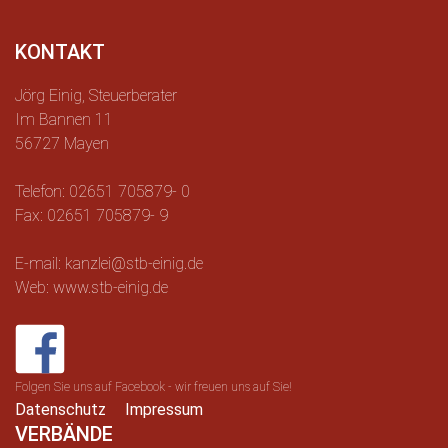
KONTAKT
Jörg Einig, Steuerberater
Im Bannen 11
56727 Mayen
Telefon: 02651 705879- 0
Fax: 02651 705879- 9
E-mail: kanzlei@stb-einig.de
Web: www.stb-einig.de
Folgen Sie uns auf Facebook - wir freuen uns auf Sie!
Datenschutz
Impressum
VERBÄNDE