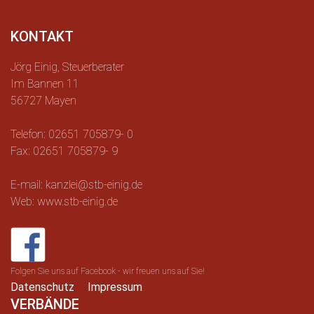
KONTAKT
Jörg Einig, Steuerberater
Im Bannen 11
56727 Mayen
Telefon: 02651 705879- 0
Fax: 02651 705879- 9
E-mail: kanzlei@stb-einig.de
Web: www.stb-einig.de
Folgen Sie uns auf Facebook - wir freuen uns auf Sie!
Datenschutz
Impressum
VERBÄNDE