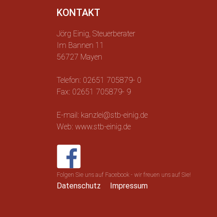
KONTAKT
Jörg Einig, Steuerberater
Im Bannen 11
56727 Mayen
Telefon: 02651 705879- 0
Fax: 02651 705879- 9
E-mail: kanzlei@stb-einig.de
Web: www.stb-einig.de
Folgen Sie uns auf Facebook - wir freuen uns auf Sie!
Datenschutz
Impressum