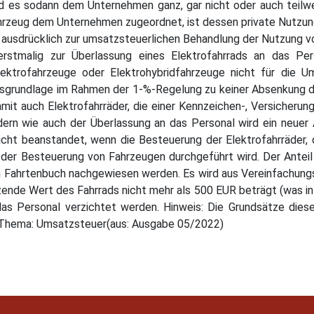
 es sodann dem Unternehmen ganz, gar nicht oder auch teilwe
ahrzeug dem Unternehmen zugeordnet, ist dessen private Nutzu
t ausdrücklich zur umsatzsteuerlichen Behandlung der Nutzung v
rstmalig zur Überlassung eines Elektrofahrrads an das Per
Elektrofahrzeuge oder Elektrohybridfahrzeuge nicht für die 
grundlage im Rahmen der 1-%-Regelung zu keiner Absenkung de
it auch Elektrofahrräder, die einer Kennzeichen-, Versicherungs
dern wie auch der Überlassung an das Personal wird ein neue
icht beanstandet, wenn die Besteuerung der Elektrofahrräder, di
 der Besteuerung von Fahrzeugen durchgeführt wird. Der Antei
n Fahrtenbuch nachgewiesen werden. Es wird aus Vereinfachung
nde Wert des Fahrrads nicht mehr als 500 EUR beträgt (was in de
as Personal verzichtet werden. Hinweis: Die Grundsätze diese
 Thema: Umsatzsteuer(aus: Ausgabe 05/2022)