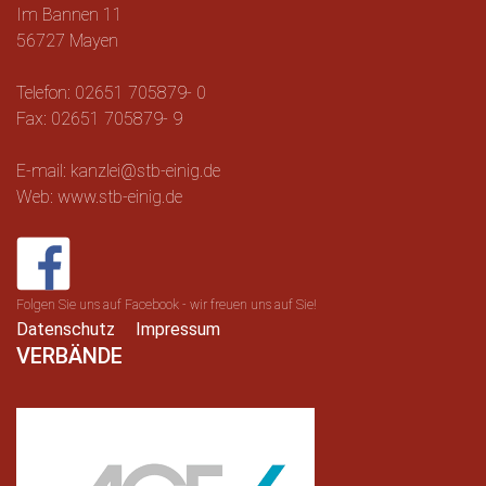
Im Bannen 11
56727 Mayen
Telefon: 02651 705879- 0
Fax: 02651 705879- 9
E-mail: kanzlei@stb-einig.de
Web: www.stb-einig.de
Folgen Sie uns auf Facebook - wir freuen uns auf Sie!
Datenschutz
Impressum
VERBÄNDE