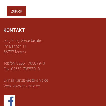
Zurück
KONTAKT
Jörg Einig, Steuerberater
Im Bannen 11
56727 Mayen
Telefon: 02651 705879- 0
Fax: 02651 705879- 9
E-mail: kanzlei@stb-einig.de
Web: www.stb-einig.de