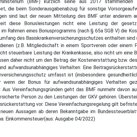
ministerium (BMF) kürzlich seine aus 2017 stammenden 
itet, die beim Sonderausgabenabzug für sonstige Vorsorgeau
ungen sind laut der neuen Mitteilung des BMF unter anderem
t diese Bonusleistungen nicht eine Leistung der gesetzli
V im Rahmen eines Bonusprogramms (nach § 65a SGB V) die Kos
ngsumfang des Basiskrankenversicherungsschutzes enthalten sind 
enen (z.B. Mitgliedschaft in einem Sportverein oder einem F
nicht steuerbare Leistung der Krankenkasse, also nicht um eine
ssen daher nicht um den Betrag der Kostenerstattung bzw. des
d aufwandsunabhängiges Verhalten: Eine Beitragsrückerstattun
versicherungsschutz umfasst ist (insbesondere gesundheitli
r wenn der Bonus für aufwandsunabhängiges Verhalten gezah
g: Aus Vereinfachungsgründen geht das BMF nunmehr davon aus
sicherte Person zu den Leistungen der GKV gehören. Übersteig
rückerstattung vor. Diese Vereinfachungsregelung gilt befriste
 neuen Aussagen ab deren Bekanntgabe im Bundessteuerblatt 
ema: Einkommensteuer(aus: Ausgabe 04/2022)