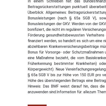
In einem Schreiben hat das Bundesfinanz
Beitragsrückerstattungen punktuell überarbe
Überblick: Allgemeines: Beitragsrückerstatt
Bonusleistungen (nach § 65a SGB V), sowei
Bonusleistungen der GKV: Werden von der GK
bonifiziert, die nicht im regulären Versicheru
Förderung gesundheitsbewussten Verhaltens di
finanziert werden, so handelt es sich um eine 
abziehbaren Krankenversicherungsbeiträge mü
Bonus für Vorsorge- oder Schutzmaßnahmen un
eine Maßnahme bezieht, die vom Basiskranken
Früherkennung bestimmter Krankheiten) ode
Körpergewicht). Neue Vereinfachungsregelun
§ 65a SGB V bis zur Höhe von 150 EUR pro ver
Höhe des übersteigenden Betrags eine Beitrags
Hinweis: Das BMF weist darauf hin, dass die
anzuwenden sind.Information für: allezum Th