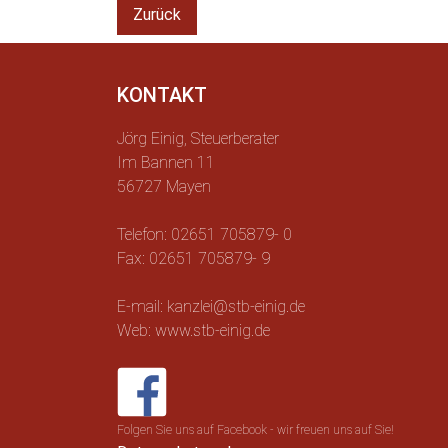
Zurück
KONTAKT
Jörg Einig, Steuerberater
Im Bannen 11
56727 Mayen
Telefon: 02651 705879- 0
Fax: 02651 705879- 9
E-mail: kanzlei@stb-einig.de
Web: www.stb-einig.de
Folgen Sie uns auf Facebook - wir freuen uns auf Sie!