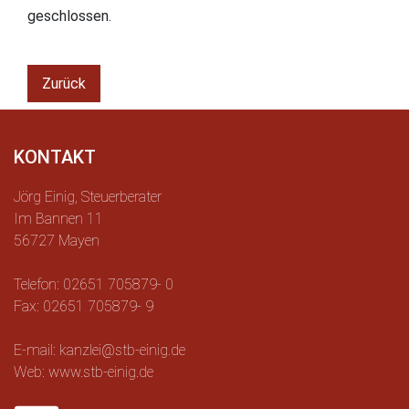
geschlossen.
Zurück
KONTAKT
Jörg Einig, Steuerberater
Im Bannen 11
56727 Mayen
Telefon: 02651 705879- 0
Fax: 02651 705879- 9
E-mail: kanzlei@stb-einig.de
Web: www.stb-einig.de