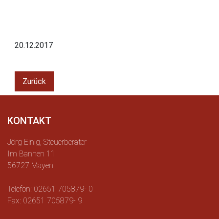
20.12.2017
Zurück
KONTAKT
Jörg Einig, Steuerberater
Im Bannen 11
56727 Mayen
Telefon: 02651 705879- 0
Fax: 02651 705879- 9