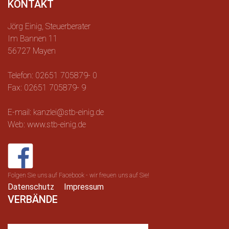
KONTAKT
Jörg Einig, Steuerberater
Im Bannen 11
56727 Mayen
Telefon: 02651 705879- 0
Fax: 02651 705879- 9
E-mail: kanzlei@stb-einig.de
Web: www.stb-einig.de
Folgen Sie uns auf Facebook - wir freuen uns auf Sie!
Datenschutz
Impressum
VERBÄNDE